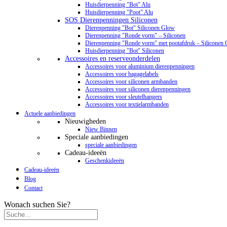
Huisdierpenning "Bot" Alu
Huisdierpenning "Poot" Alu
SOS Dierenpenningen Siliconen
Dierenpenning "Bot" Siliconen Glow
Dierenpenning "Ronde vorm" – Siliconen
Dierenpenning "Ronde vorm" met pootafdruk – Siliconen
Huisdierpenning "Bot" Siliconen
Accessoires en reserveonderdelen
Accessoires voor aluminium dierenpenningen
Accessoires voor bagagelabels
Accessoires voor siliconen armbanden
Accessoires voor siliconen dierenpenningen
Accessoires voor sleutelhangers
Accessoires voor textielarmbanden
Actuele aanbiedingen
Nieuwigheden
Niew Binnen
Speciale aanbiedingen
speciale aanbiedingen
Cadeau-ideeën
Geschenkideeën
Cadeau-ideeën
Blog
Contact
Wonach suchen Sie?