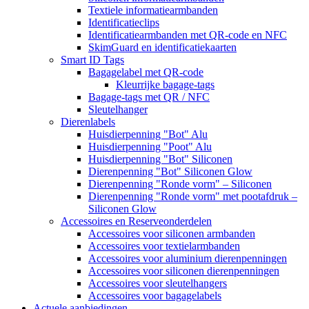
Textiele informatiearmbanden
Identificatieclips
Identificatiearmbanden met QR-code en NFC
SkimGuard en identificatiekaarten
Smart ID Tags
Bagagelabel met QR-code
Kleurrijke bagage-tags
Bagage-tags met QR / NFC
Sleutelhanger
Dierenlabels
Huisdierpenning "Bot" Alu
Huisdierpenning "Poot" Alu
Huisdierpenning "Bot" Siliconen
Dierenpenning "Bot" Siliconen Glow
Dierenpenning "Ronde vorm" – Siliconen
Dierenpenning "Ronde vorm" met pootafdruk –
Siliconen Glow
Accessoires en Reserveonderdelen
Accessoires voor siliconen armbanden
Accessoires voor textielarmbanden
Accessoires voor aluminium dierenpenningen
Accessoires voor siliconen dierenpenningen
Accessoires voor sleutelhangers
Accessoires voor bagagelabels
Actuele aanbiedingen