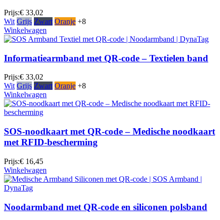
Prijs:
€ 33,02
Wit
Grijs
Zwart
Oranje
+8
Winkelwagen
Informatiearmband met QR-code – Textielen band
Prijs:
€ 33,02
Wit
Grijs
Zwart
Oranje
+8
Winkelwagen
SOS-noodkaart met QR-code – Medische noodkaart
met RFID-bescherming
Prijs:
€ 16,45
Winkelwagen
Noodarmband met QR-code en siliconen polsband