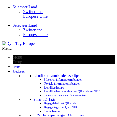
Selecteer Land
Zwitserland
Europese Unie
Selecteer Land
Zwitserland
Europese Unie
Menu
Menu
Terug
Home
Producten
Identificatiearmbanden & clips
Siliconen informatiearmbanden
Textiele informatiearmbanden
Identificatieclips
Identificatiearmbanden met QR-code en NFC
SkimGuard en identificatiekaarten
Smart ID Tags
Bagagelabel met QR-code
Bagage-tags met QR / NFC
Sleutelhanger
SOS Dierenpenningen Aluminium