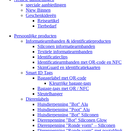
speciale aanbiedingen
Niew Binnen
Geschenkideeën
Reiseartikel
Tierbedarf
Persoonlijke producten
Informatiearmbanden & identificatieproducten
Siliconen informatiearmbanden
Textiele informatiearmbanden
Identificatieclips
Identificatiearmbanden met QR-code en NFC
SkimGuard en identificatiekaarten
Smart ID Tags
Bagagelabel met QR-code
Kleurrijke bagage-tags
Bagage-tags met QR / NFC
Sleutelhanger
Dierenlabels
Huisdierpenning "Bot" Alu
Huisdierpenning "Poot" Alu
Huisdierpenning "Bot" Siliconen
Dierenpenning "Bot" Siliconen Glow
Dierenpenning "Ronde vorm" – Siliconen
Dierenpenning "Ronde vorm" met pootafdruk –