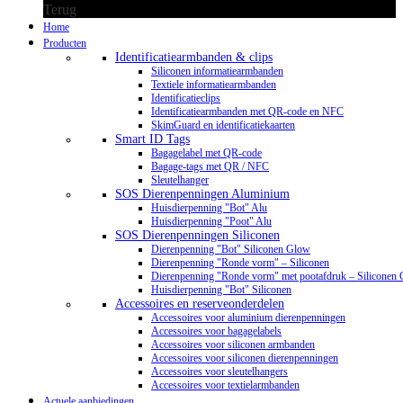
Terug
Home
Producten
Identificatiearmbanden & clips
Siliconen informatiearmbanden
Textiele informatiearmbanden
Identificatieclips
Identificatiearmbanden met QR-code en NFC
SkimGuard en identificatiekaarten
Smart ID Tags
Bagagelabel met QR-code
Bagage-tags met QR / NFC
Sleutelhanger
SOS Dierenpenningen Aluminium
Huisdierpenning "Bot" Alu
Huisdierpenning "Poot" Alu
SOS Dierenpenningen Siliconen
Dierenpenning "Bot" Siliconen Glow
Dierenpenning "Ronde vorm" – Siliconen
Dierenpenning "Ronde vorm" met pootafdruk – Siliconen
Huisdierpenning "Bot" Siliconen
Accessoires en reserveonderdelen
Accessoires voor aluminium dierenpenningen
Accessoires voor bagagelabels
Accessoires voor siliconen armbanden
Accessoires voor siliconen dierenpenningen
Accessoires voor sleutelhangers
Accessoires voor textielarmbanden
Actuele aanbiedingen