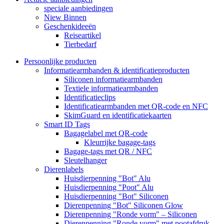
speciale aanbiedingen
Niew Binnen
Geschenkideeën
Reiseartikel
Tierbedarf
Persoonlijke producten
Informatiearmbanden & identificatieproducten
Siliconen informatiearmbanden
Textiele informatiearmbanden
Identificatieclips
Identificatiearmbanden met QR-code en NFC
SkimGuard en identificatiekaarten
Smart ID Tags
Bagagelabel met QR-code
Kleurrijke bagage-tags
Bagage-tags met QR / NFC
Sleutelhanger
Dierenlabels
Huisdierpenning "Bot" Alu
Huisdierpenning "Poot" Alu
Huisdierpenning "Bot" Siliconen
Dierenpenning "Bot" Siliconen Glow
Dierenpenning "Ronde vorm" – Siliconen
Dierenpenning "Ronde vorm" met pootafdruk –