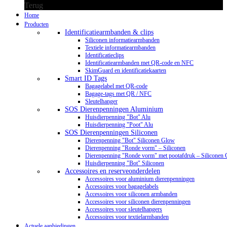
Terug
Home
Producten
Identificatiearmbanden & clips
Siliconen informatiearmbanden
Textiele informatiearmbanden
Identificatieclips
Identificatiearmbanden met QR-code en NFC
SkimGuard en identificatiekaarten
Smart ID Tags
Bagagelabel met QR-code
Bagage-tags met QR / NFC
Sleutelhanger
SOS Dierenpenningen Aluminium
Huisdierpenning "Bot" Alu
Huisdierpenning "Poot" Alu
SOS Dierenpenningen Siliconen
Dierenpenning "Bot" Siliconen Glow
Dierenpenning "Ronde vorm" – Siliconen
Dierenpenning "Ronde vorm" met pootafdruk – Siliconen
Huisdierpenning "Bot" Siliconen
Accessoires en reserveonderdelen
Accessoires voor aluminium dierenpenningen
Accessoires voor bagagelabels
Accessoires voor siliconen armbanden
Accessoires voor siliconen dierenpenningen
Accessoires voor sleutelhangers
Accessoires voor textielarmbanden
Actuele aanbiedingen