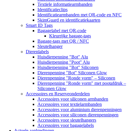
Textiele informatiearmbanden
Identificatieclips
Identificatiearmbanden met QR-code en NFC
SkimGuard en identificatiekaarten
Smart ID Tags
Bagagelabel met QR-code
Kleurrijke bagage-tags
Bagage-tags met QR / NFC
Sleutelhanger
Dierenlabels
Huisdierpenning "Bot" Alu
Huisdierpenning "Poot" Alu
Huisdierpenning "Bot" Siliconen
Dierenpenning "Bot" Siliconen Glow
Dierenpenning "Ronde vorm" – Siliconen
Dierenpenning "Ronde vorm" met pootafdruk –
Siliconen Glow
Accessoires en Reserveonderdelen
Accessoires voor siliconen armbanden
Accessoires voor textielarmbanden
Accessoires voor aluminium dierenpenningen
Accessoires voor siliconen dierenpenningen
Accessoires voor sleutelhangers
Accessoires voor bagagelabels
Actuele aanbiedingen