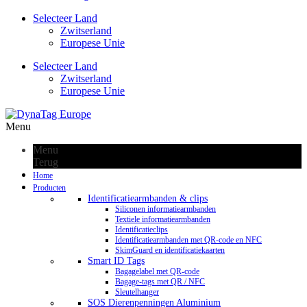
Selecteer Land
Zwitserland
Europese Unie
Selecteer Land
Zwitserland
Europese Unie
Menu
Menu
Terug
Home
Producten
Identificatiearmbanden & clips
Siliconen informatiearmbanden
Textiele informatiearmbanden
Identificatieclips
Identificatiearmbanden met QR-code en NFC
SkimGuard en identificatiekaarten
Smart ID Tags
Bagagelabel met QR-code
Bagage-tags met QR / NFC
Sleutelhanger
SOS Dierenpenningen Aluminium