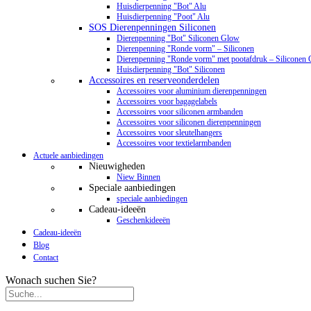
Huisdierpenning "Bot" Alu
Huisdierpenning "Poot" Alu
SOS Dierenpenningen Siliconen
Dierenpenning "Bot" Siliconen Glow
Dierenpenning "Ronde vorm" – Siliconen
Dierenpenning "Ronde vorm" met pootafdruk – Siliconen
Huisdierpenning "Bot" Siliconen
Accessoires en reserveonderdelen
Accessoires voor aluminium dierenpenningen
Accessoires voor bagagelabels
Accessoires voor siliconen armbanden
Accessoires voor siliconen dierenpenningen
Accessoires voor sleutelhangers
Accessoires voor textielarmbanden
Actuele aanbiedingen
Nieuwigheden
Niew Binnen
Speciale aanbiedingen
speciale aanbiedingen
Cadeau-ideeën
Geschenkideeën
Cadeau-ideeën
Blog
Contact
Wonach suchen Sie?