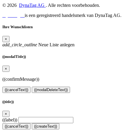
©
2026
DynaTag AG
. Alle rechten voorbehouden.
DynaTag®
is een geregistreerd handelsmerk van DynaTag AG.
Ihre Wunschlisten
×
add_circle_outline
Neue Liste anlegen
((modalTitle))
×
((confirmMessage))
((cancelText))
((modalDeleteText))
((title))
×
((label))
((cancelText))
((createText))