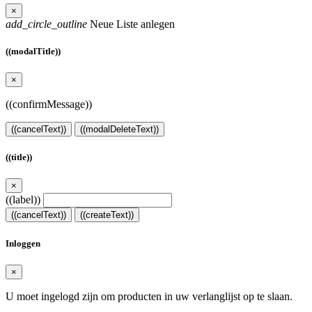
×
add_circle_outline
Neue Liste anlegen
((modalTitle))
×
((confirmMessage))
((cancelText))
((modalDeleteText))
((title))
×
((label))
((cancelText))
((createText))
Inloggen
×
U moet ingelogd zijn om producten in uw verlanglijst op te slaan.