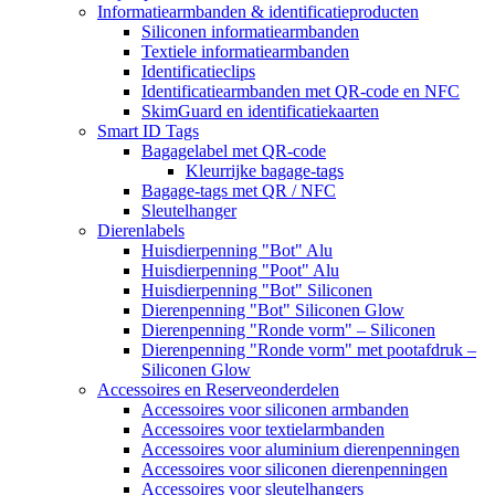
Informatiearmbanden & identificatieproducten
Siliconen informatiearmbanden
Textiele informatiearmbanden
Identificatieclips
Identificatiearmbanden met QR-code en NFC
SkimGuard en identificatiekaarten
Smart ID Tags
Bagagelabel met QR-code
Kleurrijke bagage-tags
Bagage-tags met QR / NFC
Sleutelhanger
Dierenlabels
Huisdierpenning "Bot" Alu
Huisdierpenning "Poot" Alu
Huisdierpenning "Bot" Siliconen
Dierenpenning "Bot" Siliconen Glow
Dierenpenning "Ronde vorm" – Siliconen
Dierenpenning "Ronde vorm" met pootafdruk –
Siliconen Glow
Accessoires en Reserveonderdelen
Accessoires voor siliconen armbanden
Accessoires voor textielarmbanden
Accessoires voor aluminium dierenpenningen
Accessoires voor siliconen dierenpenningen
Accessoires voor sleutelhangers