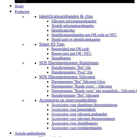
Terug
Home
Producten
Identificatiearmbanden & clips
Siliconen informatiearmbanden
Textiele informatiearmbanden
Identificatieclips
Identificatiearmbanden met QR-code en NFC
SkimGuard en identificatiekaarten
Smart ID Tags
Bagagelabel met QR-code
Bagage-tags met QR / NFC
Sleutelhanger
SOS Dierenpenningen Aluminium
Huisdierpenning "Bot" Alu
Huisdierpenning "Poot" Alu
SOS Dierenpenningen Siliconen
Dierenpenning "Bot" Siliconen Glow
Dierenpenning "Ronde vorm" – Siliconen
Dierenpenning "Ronde vorm" met pootafdruk – Siliconen
Huisdierpenning "Bot" Siliconen
Accessoires en reserveonderdelen
Accessoires voor aluminium dierenpenningen
Accessoires voor bagagelabels
Accessoires voor siliconen armbanden
Accessoires voor siliconen dierenpenningen
Accessoires voor sleutelhangers
Accessoires voor textielarmbanden
Actuele aanbiedingen