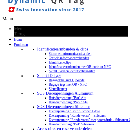
Menu
Menu
Terug
Home
Producten
Identificatiearmbanden & clips
Siliconen informatiearmbanden
Textiele informatiearmbanden
Identificatieclips
Identificatiearmbanden met QR-code en NFC
SkimGuard en identificatiekaarten
Smart ID Tags
Bagagelabel met QR-code
Bagage-tags met QR / NFC
Sleutelhanger
SOS Dierenpenningen Aluminium
Huisdierpenning "Bot" Alu
Huisdierpenning "Poot" Alu
SOS Dierenpenningen Siliconen
Dierenpenning "Bot" Siliconen Glow
Dierenpenning "Ronde vorm" – Siliconen
Dierenpenning "Ronde vorm" met pootafdruk – Siliconen
Huisdierpenning "Bot" Siliconen
Accessoires en reserveonderdelen