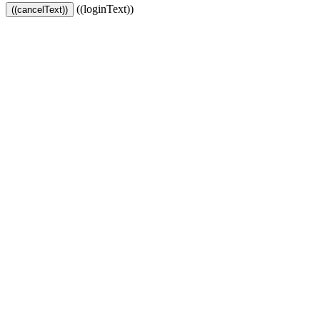
((loginText))
((cancelText))