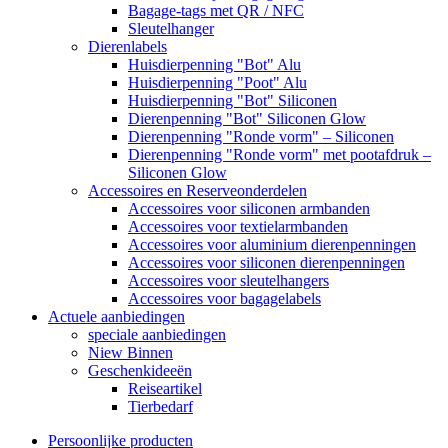
Bagage-tags met QR / NFC
Sleutelhanger
Dierenlabels
Huisdierpenning "Bot" Alu
Huisdierpenning "Poot" Alu
Huisdierpenning "Bot" Siliconen
Dierenpenning "Bot" Siliconen Glow
Dierenpenning "Ronde vorm" – Siliconen
Dierenpenning "Ronde vorm" met pootafdruk –
Siliconen Glow
Accessoires en Reserveonderdelen
Accessoires voor siliconen armbanden
Accessoires voor textielarmbanden
Accessoires voor aluminium dierenpenningen
Accessoires voor siliconen dierenpenningen
Accessoires voor sleutelhangers
Accessoires voor bagagelabels
Actuele aanbiedingen
speciale aanbiedingen
Niew Binnen
Geschenkideeën
Reiseartikel
Tierbedarf
Persoonlijke producten